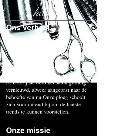
haar !
Ons verhaal
De passie voor coiffure en mode, de
constante bijscholing zorgden ervoor
dat we een gekend salon werden tot in
de wijde omgeving.
Als rechterhand
van ons allen (1 kapper) zorgt
hij ervoor dat u alles krijgt wat nodig
is. Deze jaar werd het salon grondig
vernieuwd, alweer aangepast naar de
behoefte van nu.
Onze ploeg schoolt
zich voortdurend bij om de laatste
trends te kunnen voorstellen.
Onze missie